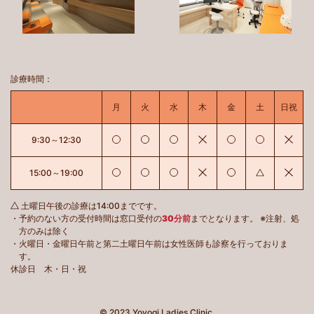
診療時間：
月曜日
火曜日
水曜日
木曜日
金曜日
土曜日
日曜
月
火
水
木
金
土
日祝
診療あり
診療あり
診療あり
休診
診療あり
診療あり
休診
9:30～12:30
診療あり
診療あり
診療あり
休診
診療あり
土曜日午後は
休診
15:00～19:00
土曜日午後の診療は14:00までです。
・予約のない方の受付時間は窓口受付の
30分前
までとなります。
※注射、処
方のみは除く
・火曜日・金曜日午前と第二土曜日午前は女性医師も診察を行っておりま
す。
休診日 木・日・祝
© 2023 Yoyogi Ladies Clinic.