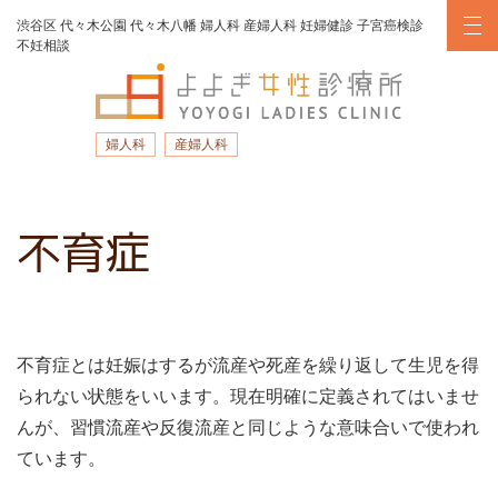
渋谷区
代々木公園
代々木八幡
婦人科
産婦人科
妊婦健診
子宮癌検診
不妊相談
婦人科
産婦人科
ナビゲーション
不育症
不育症とは妊娠はするが流産や死産を繰り返して生児を得
られない状態をいいます。現在明確に定義されてはいませ
んが、習慣流産や反復流産と同じような意味合いで使われ
ています。