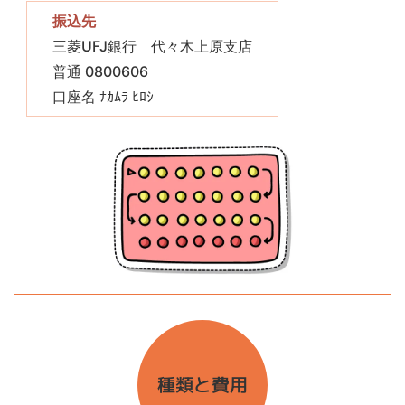
振込先
三菱UFJ銀行 代々木上原支店
普通 0800606
口座名 ﾅｶﾑﾗ ﾋﾛｼ
種類と費用