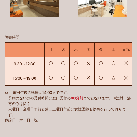
診療時間：
月曜日
火曜日
水曜日
木曜日
金曜日
土曜日
日曜
月
火
水
木
金
土
日祝
診療あり
診療あり
診療あり
休診
診療あり
診療あり
休診
9:30～12:30
診療あり
診療あり
診療あり
休診
診療あり
土曜日午後は
休診
15:00～19:00
土曜日午後の診療は14:00までです。
・予約のない方の受付時間は窓口受付の
30分前
までとなります。
※注射、処
方のみは除く
・火曜日・金曜日午前と第二土曜日午前は女性医師も診察を行っておりま
す。
休診日 木・日・祝