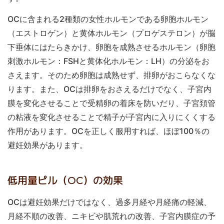
OCに含まれる2種類の女性ホルモンである卵胞ホルモン
（エストロゲン）と黄体ホルモン（プロゲステロン）が脳
下垂体にはたらきかけ、卵胞を成熟させるホルモン（卵胞
刺激ホルモン：FSHと黄体化ホルモン：LH）の分泌をお
さえます。そのため卵胞は成熟せず、排卵がおこらなくな
ります。また、OCは排卵をおさえるだけでなく、子宮内
膜を変化させることで受精卵の着床を防いだり、子宮頚管
の粘液を変化させることで精子が子宮内に入りにくくする
作用があります。OCを正しく服用すれば、ほぼ100％の
避妊効果があります。
低用量ピル（OC）の効果
OCは避妊効果だけではなく、過多月経や月経痛の軽減、
月経不順の改善、ニキビや肌荒れの改善、子宮内膜症の予