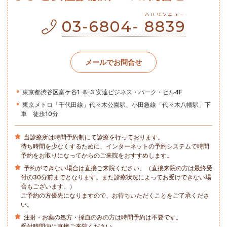
ハハサンキュー
03-6804-
8839
メールでお問合せ
東京都渋谷区富ケ谷1-8-3 安達ビジネス・パーク・ビル4F
東京メトロ「千代田線」代々木公園駅、小田急線「代々木八幡駅」下
車 徒歩10分
当診療所は時間予約制にて診療を行っております。
待ち時間を少なくするために、インターネットの予約システムで時間
予約をお取りになってからのご来院をおすすめします。
予約ができない場合は直接ご来院ください。（直接来院の方は最終受
付の30分前までとなります。また診療状況によってお受けできない場
合もございます。）
ご予約の方優先になりますので、お待ちいただくことをご了承くださ
い。
注射・お薬の処方・採血のみの方は時間予約は不要です。
受付時間内に直接ご来院ください。