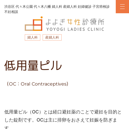
渋谷区
代々木公園
代々木八幡
婦人科
産婦人科
妊婦健診
子宮癌検診
不妊相談
婦人科
産婦人科
ナビゲーション
低用量ピル
（OC：Oral Contraceptives）
低用量ピル（OC）とは経口避妊薬のことで避妊を目的と
した錠剤です。OCは主に排卵をおさえて妊娠を防ぎま
す。