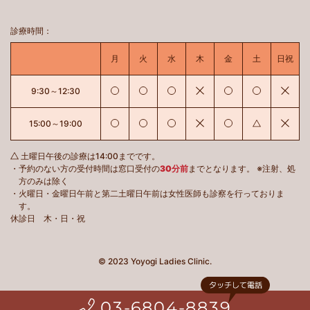
診療時間：
月曜日
火曜日
水曜日
木曜日
金曜日
土曜日
日曜
月
火
水
木
金
土
日祝
診療あり
診療あり
診療あり
休診
診療あり
診療あり
休診
9:30～12:30
診療あり
診療あり
診療あり
休診
診療あり
土曜日午後は
休診
15:00～19:00
土曜日午後の診療は14:00までです。
・予約のない方の受付時間は窓口受付の
30分前
までとなります。
※注射、処
方のみは除く
・火曜日・金曜日午前と第二土曜日午前は女性医師も診察を行っておりま
す。
休診日 木・日・祝
© 2023 Yoyogi Ladies Clinic.
03-6804-8839