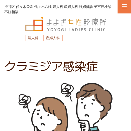
渋谷区
代々木公園
代々木八幡
婦人科
産婦人科
妊婦健診
子宮癌検診
不妊相談
婦人科
産婦人科
ナビゲーション
クラミジア感染症