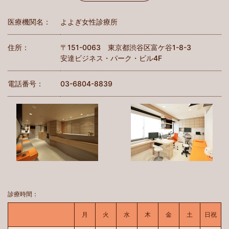
医療機関名：
よよぎ女性診療所
住所：
〒151-0063 東京都渋谷区富ケ谷1-8-3
安達ビジネス・パーク・ビル4F
電話番号：
03-6804-8839
診療時間：
月曜日
火曜日
水曜日
木曜日
金曜日
土曜日
日曜
月
火
水
木
金
土
日祝